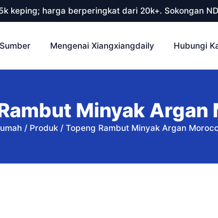
 5k keping; harga berperingkat dari 20k+. Sokongan N
Sumber
Mengenai Xiangxiangdaily
Hubungi K
Rambut Minyak Argan
umah
/
Produk
/
Topeng Rambut Minyak Argan Moroc