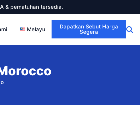
DA & pematuhan tersedia.
Dapatkan Sebut Harga
ami
Melayu
Segera
 Morocco
co