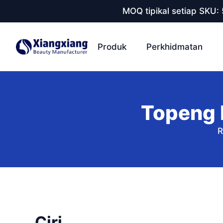
MOQ tipikal setiap SKU:
Produk
Perkhidmatan
Topeng 
R
Ciri