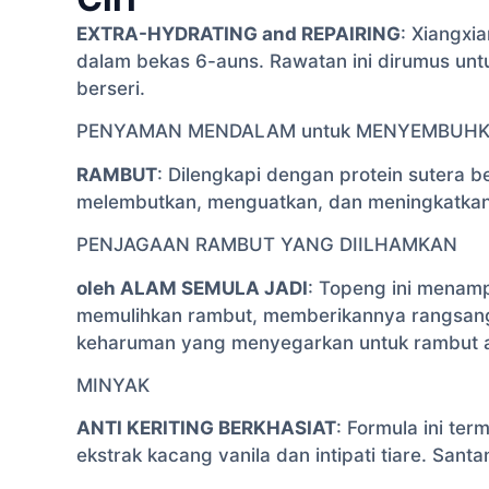
EXTRA-HYDRATING and REPAIRING
: Xiangxi
dalam bekas 6-auns. Rawatan ini dirumus un
berseri.
PENYAMAN MENDALAM untuk MENYEMBUH
RAMBUT
: Dilengkapi dengan protein sutera 
melembutkan, menguatkan, dan meningkatkan 
PENJAGAAN RAMBUT YANG DIILHAMKAN
oleh ALAM SEMULA JADI
: Topeng ini menam
memulihkan rambut, memberikannya rangsanga
keharuman yang menyegarkan untuk rambut 
MINYAK
ANTI KERITING BERKHASIAT
: Formula ini te
ekstrak kacang vanila dan intipati tiare. San