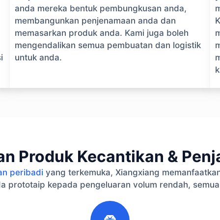
anda mereka bentuk pembungkusan anda,
m
membangunkan penjenamaan anda dan
K
memasarkan produk anda. Kami juga boleh
m
mengendalikan semua pembuatan dan logistik
m
i
untuk anda.
m
k
n Produk Kecantikan & Penja
an peribadi
yang terkemuka, Xiangxiang memanfaatkan
a prototaip kepada pengeluaran volum rendah, semua
2