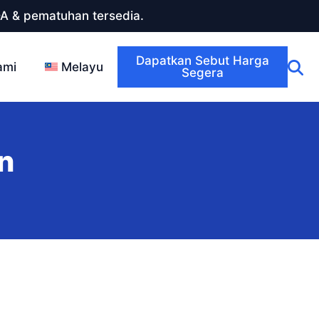
DA & pematuhan tersedia.
Dapatkan Sebut Harga
ami
Melayu
Segera
n