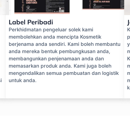
Label Peribadi
Perkhidmatan pengeluar solek kami
K
membolehkan anda mencipta Kosmetik
p
berjenama anda sendiri. Kami boleh membantu
y
anda mereka bentuk pembungkusan anda,
m
membangunkan penjenamaan anda dan
K
memasarkan produk anda. Kami juga boleh
m
mengendalikan semua pembuatan dan logistik
m
i
untuk anda.
m
k