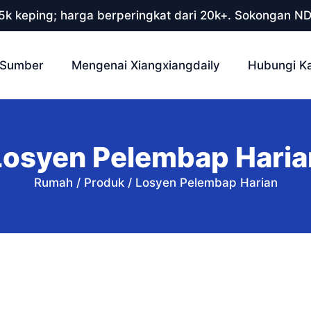
 5k keping; harga berperingkat dari 20k+. Sokongan N
Sumber
Mengenai Xiangxiangdaily
Hubungi K
Losyen Pelembap Haria
Rumah
/
Produk
/
Losyen Pelembap Harian