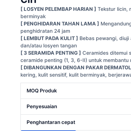
[ LOSYEN PELEMBAP HARIAN ]
Tekstur licin,
berminyak
[ PENGHIDARAN TAHAN LAMA ]
Mengandungi 
penghidratan 24 jam
[ LEMBUT PADA KULIT ]
Bebas pewangi, diuji
dan/atau losyen tangan
[ 3 SERAMIDA PENTING ]
Ceramides ditemui s
ceramide penting (1, 3, 6-II) untuk membant
[ DIBANGUNKAN DENGAN PAKAR DERMATOL
kering, kulit sensitif, kulit berminyak, berjera
MOQ Produk
Penyesuaian
Penghantaran cepat