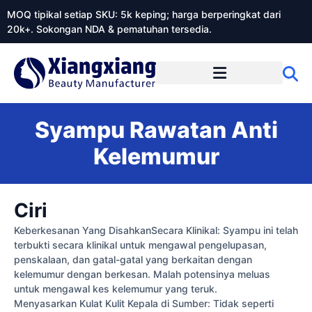
MOQ tipikal setiap SKU: 5k keping; harga berperingkat dari
20k+. Sokongan NDA & pematuhan tersedia.
Mengenai Xiangxiangdaily
Syampu Rawatan Anti
Kelemumur
Ciri
Keberkesanan Yang DisahkanSecara Klinikal: Syampu ini telah
terbukti secara klinikal untuk mengawal pengelupasan,
penskalaan, dan gatal-gatal yang berkaitan dengan
kelemumur dengan berkesan. Malah potensinya meluas
untuk mengawal kes kelemumur yang teruk.
Menyasarkan Kulat Kulit Kepala di Sumber: Tidak seperti