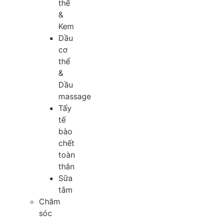
thể
&
Kem
Dầu
cơ
thể
&
Dầu
massage
Tẩy
tế
bào
chết
toàn
thân
Sữa
tắm
Chăm
sóc