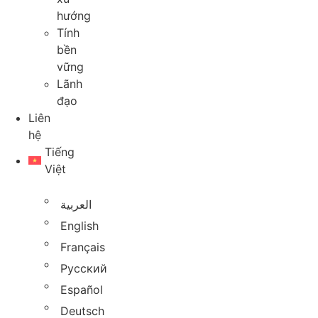
hướng
Tính
bền
vững
Lãnh
đạo
Liên
hệ
Tiếng
Việt
العربية
English
Français
Русский
Español
Deutsch