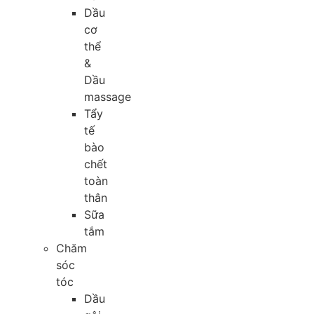
Dầu
cơ
thể
&
Dầu
massage
Tẩy
tế
bào
chết
toàn
thân
Sữa
tắm
Chăm
sóc
tóc
Dầu