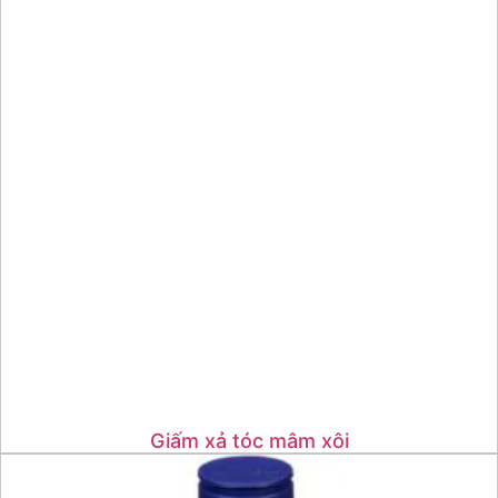
Giấm xả tóc mâm xôi