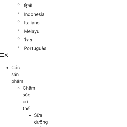
हिन्दी
Indonesia
Italiano
Melayu
ไทย
Português
Các
sản
phẩm
Chăm
sóc
cơ
thể
Sữa
dưỡng