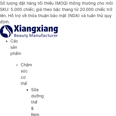
Chuyển
Số lượng đặt hàng tối thiểu (MOQ) thông thường cho mỗi
đến
SKU: 5.000 chiếc; giá theo bậc thang từ 20.000 chiếc trở
nội
lên. Hỗ trợ về thỏa thuận bảo mật (NDA) và tuân thủ quy
dung
định.
Các
sản
phẩm
Chăm
sóc
cơ
thể
Sữa
dưỡng
thể
&
Kem