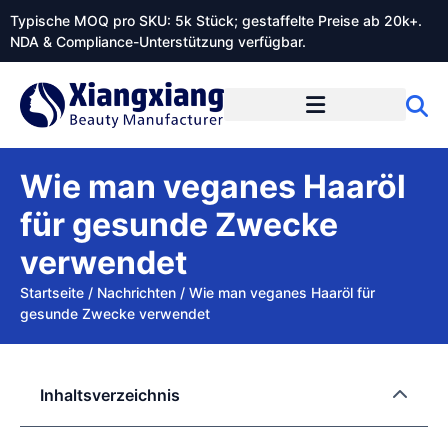
Typische MOQ pro SKU: 5k Stück; gestaffelte Preise ab 20k+.
NDA & Compliance-Unterstützung verfügbar.
Wie man veganes Haaröl
für gesunde Zwecke
verwendet
Startseite
/
Nachrichten
/
Wie man veganes Haaröl für
gesunde Zwecke verwendet
Inhaltsverzeichnis