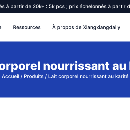
s à partir de 20k+ : 5k pcs ; prix échelonnés à partir 
e
Ressources
À propos de Xiangxiangdaily
corporel nourrissant au 
Accueil
/
Produits
/
Lait corporel nourrissant au karité