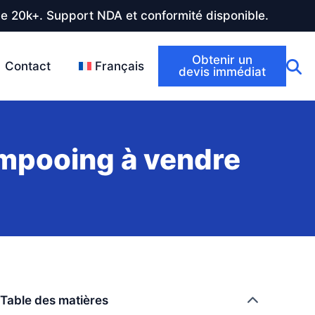
de 20k+. Support NDA et conformité disponible.
Obtenir un
Contact
Français
devis immédiat
mpooing à vendre
Table des matières