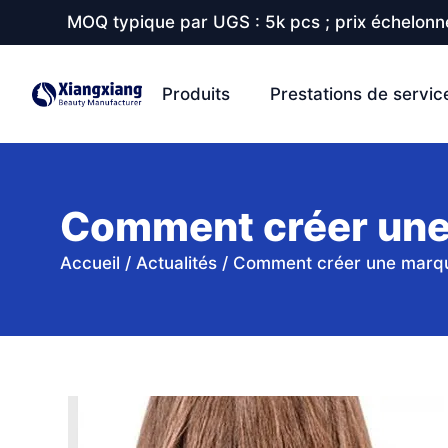
MOQ typique par UGS : 5k pcs ; prix échelonné
Produits
Prestations de servic
Comment créer une
Accueil
/
Actualités
/
Comment créer une marqu