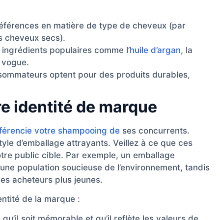
éférences en matière de type de cheveux (par
s cheveux secs).
ingrédients populaires comme l’
huile d’argan
, la
n vogue.
mmateurs optent pour des produits durables,
re identité de marque
fférencie votre shampooing de
ses concurrents.
le d’emballage attrayants. Veillez à ce que ces
re public cible. Par exemple, un emballage
 une population soucieuse de l’environnement, tandis
des acheteurs plus jeunes.
ntité de la marque :
qu’il soit mémorable et qu’il reflète les valeurs de