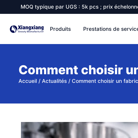
MOQ typique par UGS : 5k pcs ; prix échelonné
Produits
Prestations de servic
Comment choisir un
Accueil
/
Actualités
/
Comment choisir un fabri