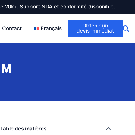
de 20k+. Support NDA et conformité disponible.
Obtenir un
Contact
Français
devis immédiat
EM
Table des matières