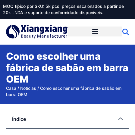
MOQ típico por SKU: 5k pcs; preços escalonados a partir de
20k+.NDA e suporte de conformidade disponíveis.
Sobre o Xiangxiangdaily
Como escolher uma
fábrica de sabão em barra
OEM
Casa
/
Notícias
/
Como escolher uma fábrica de sabão em
barra OEM
Índice