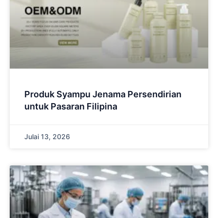
Produk Syampu Jenama Persendirian
untuk Pasaran Filipina
Julai 13, 2026