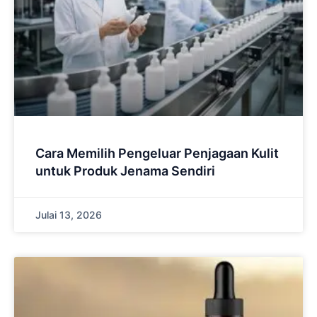
Cara Memilih Pengeluar Penjagaan Kulit
untuk Produk Jenama Sendiri
Julai 13, 2026