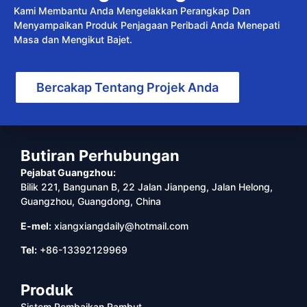
Kami Membantu Anda Mengelakkan Perangkap Dan
Menyampaikan Produk Penjagaan Peribadi Anda Menepati
Masa dan Mengikut Bajet.
Bercakap Tentang Projek Anda
Butiran Perhubungan
Pejabat Guangzhou:
Bilik 221, Bangunan B, 22 Jalan Jianpeng, Jalan Helong,
Guangzhou, Guangdong, China
E-mel:
xiangxiangdaily@hotmail.com
Tel:
+86-13392129969
Produk
Sistem Pembaikan Rambut