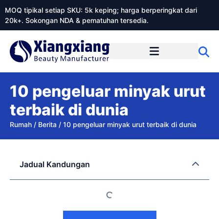
MOQ tipikal setiap SKU: 5k keping; harga berperingkat dari
20k+. Sokongan NDA & pematuhan tersedia.
Mengenai Xiangxiangdaily
10 pengeluar minyak urut
terbaik di dunia
Rumah
/
Berita
/
10 pengeluar minyak urut terbaik di dunia
Jadual Kandungan