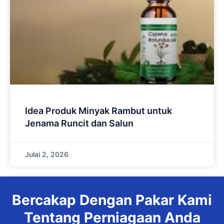
Idea Produk Minyak Rambut untuk
Jenama Runcit dan Salun
Julai 2, 2026
Bercakap Dengan Pakar Kami
Tentang Perniagaan Anda