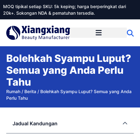
MOQ tipikal setiap SKU: 5k keping; harga berperingkat dari
20k+. Sokongan NDA & pematuhan tersedia.
Mengenai Xiangxiangdaily
Bolehkah Syampu Luput?
Semua yang Anda Perlu
Tahu
Rumah
/
Berita
/
Bolehkah Syampu Luput? Semua yang Anda
Perlu Tahu
Jadual Kandungan