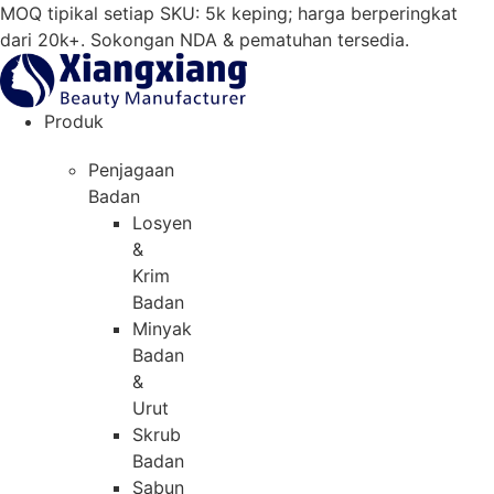
Langkau
MOQ tipikal setiap SKU: 5k keping; harga berperingkat
ke
dari 20k+. Sokongan NDA & pematuhan tersedia.
kandungan
Produk
Penjagaan
Badan
Losyen
&
Krim
Badan
Minyak
Badan
&
Urut
Skrub
Badan
Sabun