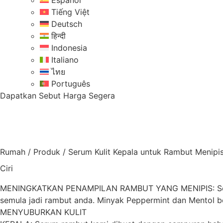
Español
Tiếng Việt
Deutsch
हिन्दी
Indonesia
Italiano
ไทย
Português
Dapatkan Sebut Harga Segera
Rumah
/
Produk
/
Serum Kulit Kepala untuk Rambut Menipi
Ciri
MENINGKATKAN PENAMPILAN RAMBUT YANG MENIPIS: Serum r
semula jadi rambut anda. Minyak Peppermint dan Mentol b
MENYUBURKAN KULIT