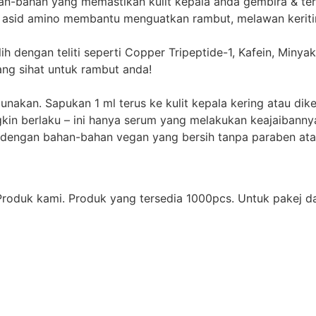
-bahan yang memastikan kulit kepala anda gembira & terh
asid amino membantu menguatkan rambut, melawan keriti
ih dengan teliti seperti Copper Tripeptide-1, Kafein, Miny
ng sihat untuk rambut anda!
akan. Sapukan 1 ml terus ke kulit kepala kering atau dike
gkin berlaku – ini hanya serum yang melakukan keajaibanny
engan bahan-bahan vegan yang bersih tanpa paraben atau s
duk kami. Produk yang tersedia 1000pcs. Untuk pakej dan l