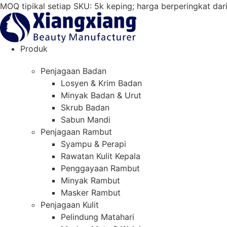
Langkau
MOQ tipikal setiap SKU: 5k keping; harga berperingkat da
ke
kandungan
Produk
Penjagaan Badan
Losyen & Krim Badan
Minyak Badan & Urut
Skrub Badan
Sabun Mandi
Penjagaan Rambut
Syampu & Perapi
Rawatan Kulit Kepala
Penggayaan Rambut
Minyak Rambut
Masker Rambut
Penjagaan Kulit
Pelindung Matahari