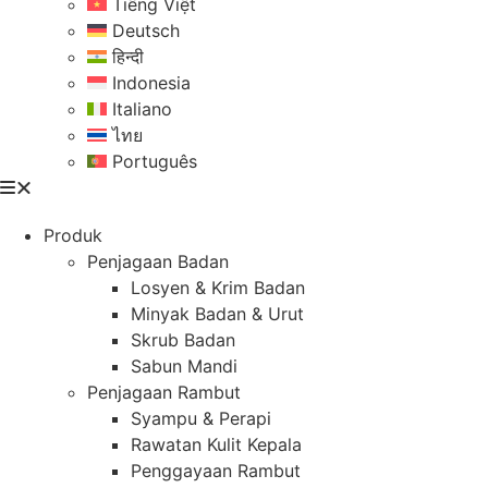
Tiếng Việt
Deutsch
हिन्दी
Indonesia
Italiano
ไทย
Português
Produk
Penjagaan Badan
Losyen & Krim Badan
Minyak Badan & Urut
Skrub Badan
Sabun Mandi
Penjagaan Rambut
Syampu & Perapi
Rawatan Kulit Kepala
Penggayaan Rambut