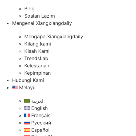
Blog
Soalan Lazim
Mengenai Xiangxiangdaily
Mengapa Xiangxiangdaily
Kilang kami
Kisah Kami
TrendsLab
Kelestarian
Kepimpinan
Hubungi Kami
Melayu
العربية
English
Français
Русский
Español