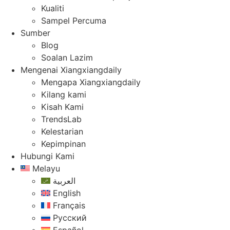
Kualiti
Sampel Percuma
Sumber
Blog
Soalan Lazim
Mengenai Xiangxiangdaily
Mengapa Xiangxiangdaily
Kilang kami
Kisah Kami
TrendsLab
Kelestarian
Kepimpinan
Hubungi Kami
Melayu
العربية
English
Français
Русский