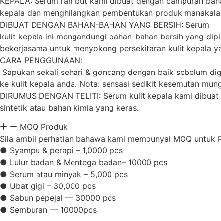
KEPALA: Serum rambut kami dibuat dengan campuran bahan
kepala dan menghilangkan pembentukan produk manakala 
DIBUAT DENGAN BAHAN-BAHAN YANG BERSIH: Serum
kulit kepala ini mengandungi bahan-bahan bersih yang dipil
bekerjasama untuk menyokong persekitaran kulit kepala ya
CARA PENGGUNAAN:
Sapukan sekali sehari & goncang dengan baik sebelum digun
ke kulit kepala anda. Nota: sensasi sedikit kesemutan mun
DIRUMUS DENGAN TELITI: Serum kulit kepala kami dibuat d
sintetik atau bahan kimia yang keras.
MOQ Produk
Sila ambil perhatian bahawa kami mempunyai MOQ untuk Pro
● Syampu & perapi – 1,0000 pcs
● Lulur badan & Mentega badan– 10000 pcs
● Serum atau minyak – 5,000 pcs
● Ubat gigi – 30,000 pcs
● Sabun pepejal — 30000 pcs
● Semburan — 10000pcs