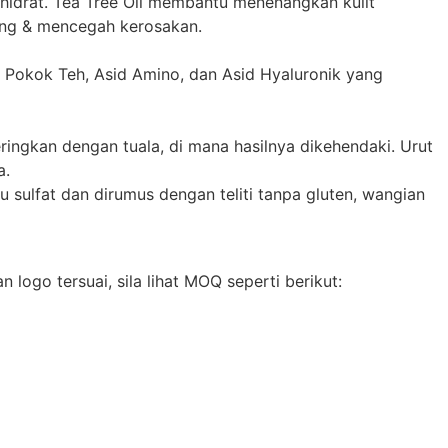
idrat. Tea Tree Oil membantu menenangkan kulit
ng & mencegah kerosakan.
ak Pokok Teh, Asid Amino, dan Asid Hyaluronik yang
ringkan dengan tuala, di mana hasilnya dikehendaki. Urut
a.
ulfat dan dirumus dengan teliti tanpa gluten, wangian
ogo tersuai, sila lihat MOQ seperti berikut: