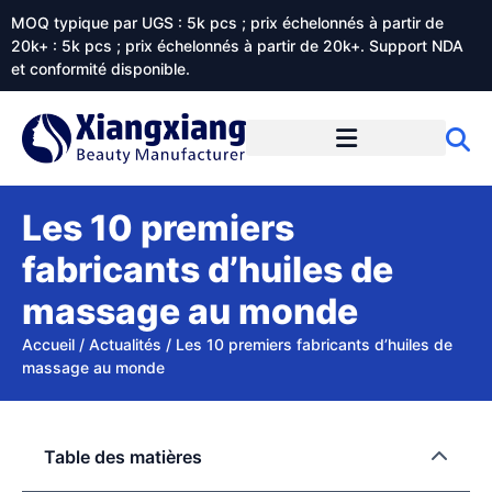
MOQ typique par UGS : 5k pcs ; prix échelonnés à partir de
20k+ : 5k pcs ; prix échelonnés à partir de 20k+. Support NDA
et conformité disponible.
Prestations de service
À propos de Xiangxiangdaily
Les 10 premiers
fabricants d’huiles de
massage au monde
Accueil
/
Actualités
/
Les 10 premiers fabricants d’huiles de
massage au monde
Table des matières