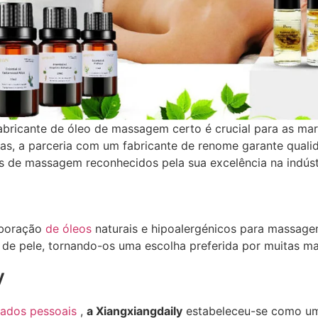
abricante de óleo de massagem certo é crucial para as ma
rtas, a parceria com um fabricante de renome garante quali
os de massagem reconhecidos pela sua excelência na indúst
aboração
de óleos
naturais e hipoalergénicos para massage
 de pele, tornando-os uma escolha preferida por muitas ma
y
dados pessoais
,
a Xiangxiangdaily
estabeleceu-se como um