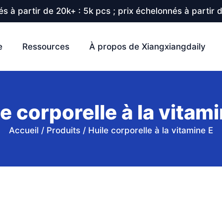
s à partir de 20k+ : 5k pcs ; prix échelonnés à partir 
e
Ressources
À propos de Xiangxiangdaily
e corporelle à la vitam
Accueil
/
Produits
/
Huile corporelle à la vitamine E