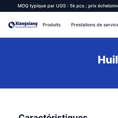
MOQ typique par UGS : 5k pcs ; prix échelonné
Produits
Prestations de servic
Huil
Caractéristiques