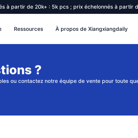
s à partir de 20k+ : 5k pcs ; prix échelonnés à partir 
e
Ressources
À propos de Xiangxiangdaily
tions ?
les ou contactez notre équipe de vente pour toute que