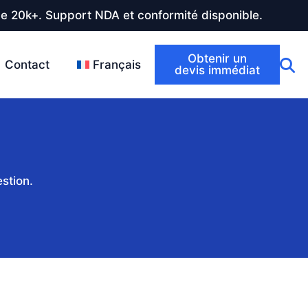
de 20k+. Support NDA et conformité disponible.
Obtenir un
Contact
Français
devis immédiat
stion.