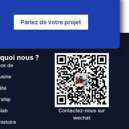
Parlez de votre projet
quoi nous ?
pos de
usine
ité
rship
lab
Contactez-nous sur
wechat
histoire