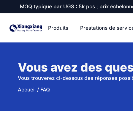
MOQ typique par UGS : 5k pcs ; prix échelonné
Produits
Prestations de servic
Vous avez des ques
Vous trouverez ci-dessous des réponses possib
Accueil
/
FAQ