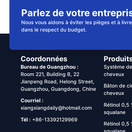
Parlez de votre entrepri
Nous vous aidons à éviter les pièges et à livr
dans le respect du budget.
Coordonnées
Produit
Bureau de Guangzhou :
Système de
Room 221, Building B, 22
cheveux
Jianpeng Road, Helong Street,
Bâton de ci
Guangzhou, Guangdong, Chine
cheveux
Courriel :
Rétinol 0,5
xiangxiangdaily@hotmail.com
squalane
Tél :
+86-13392129969
Rétinol 0,5
squalane