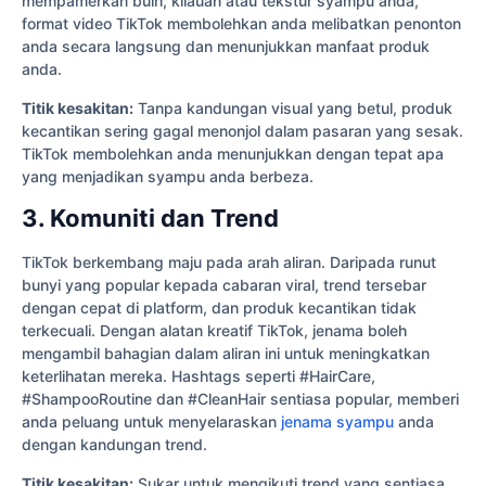
mempamerkan buih, kilauan atau tekstur syampu anda,
format video TikTok membolehkan anda melibatkan penonton
anda secara langsung dan menunjukkan manfaat produk
anda.
Titik kesakitan:
Tanpa kandungan visual yang betul, produk
kecantikan sering gagal menonjol dalam pasaran yang sesak.
TikTok membolehkan anda menunjukkan dengan tepat apa
yang menjadikan syampu anda berbeza.
3. Komuniti dan Trend
TikTok berkembang maju pada arah aliran. Daripada runut
bunyi yang popular kepada cabaran viral, trend tersebar
dengan cepat di platform, dan produk kecantikan tidak
terkecuali. Dengan alatan kreatif TikTok, jenama boleh
mengambil bahagian dalam aliran ini untuk meningkatkan
keterlihatan mereka. Hashtags seperti #HairCare,
#ShampooRoutine dan #CleanHair sentiasa popular, memberi
anda peluang untuk menyelaraskan
jenama syampu
anda
dengan kandungan trend.
Titik kesakitan:
Sukar untuk mengikuti trend yang sentiasa