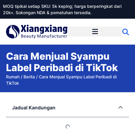
MOQ tipikal setiap SKU: 5k keping; harga berperingkat dari
20k+. Sokongan NDA & pematuhan tersedia.
Mengenai Xiangxiangdaily
Cara Menjual Syampu
Label Peribadi di TikTok
Rumah
/
Berita
/
Cara Menjual Syampu Label Peribadi di
TikTok
Jadual Kandungan