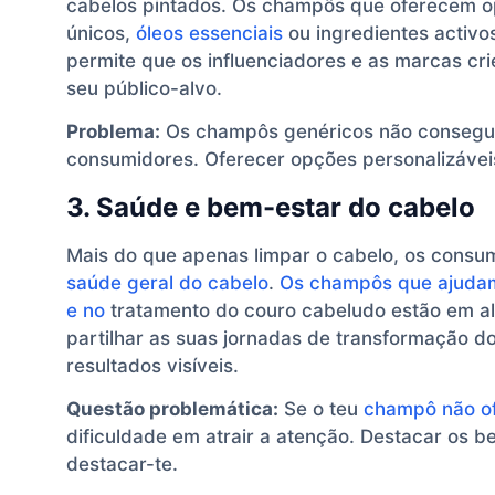
cabelos pintados. Os champôs que oferecem o
únicos,
óleos essenciais
ou ingredientes activos
permite que os influenciadores e as marcas cr
seu público-alvo.
Problema:
Os champôs genéricos não consegue
consumidores. Oferecer opções personalizávei
3. Saúde e bem-estar do cabelo
Mais do que apenas limpar o cabelo, os cons
saúde geral do cabelo
.
Os champôs que ajudam
e no
tratamento do couro cabeludo estão em al
partilhar as suas jornadas de transformação 
resultados visíveis.
Questão problemática:
Se o teu
champô não of
dificuldade em atrair a atenção. Destacar os b
destacar-te.