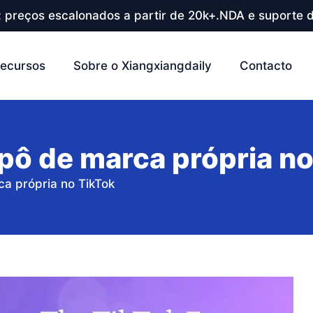
; preços escalonados a partir de 20k+.NDA e suporte d
ecursos
Sobre o Xiangxiangdaily
Contacto
ô de marca própria no
 própria no TikTok