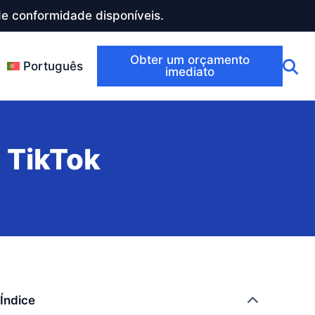
e conformidade disponíveis.
Obter um orçamento
Português
imediato
 TikTok
Índice