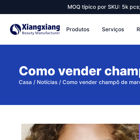
MOQ típico por SKU: 5k pcs
Produtos
Serviços
R
Como vender champ
Casa
/
Notícias
/
Como vender champô de marca