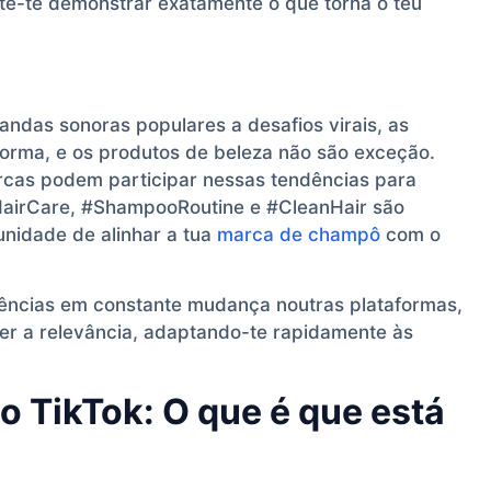
e-te demonstrar exatamente o que torna o teu
ndas sonoras populares a desafios virais, as
orma, e os produtos de beleza não são exceção.
arcas podem participar nessas tendências para
HairCare, #ShampooRoutine e #CleanHair são
nidade de alinhar a tua
marca de champô
com o
dências em constante mudança noutras plataformas,
ter a relevância, adaptando-te rapidamente às
 TikTok: O que é que está