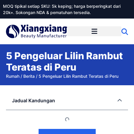
MOQ tipikal setiap SKU: 5k keping; harga berperingkat dari
20k+. Sokongan NDA & pematuhan tersedia.
Mengenai Xiangxiangdaily
5 Pengeluar Lilin Rambut
Teratas di Peru
Rumah
/
Berita
/
5 Pengeluar Lilin Rambut Teratas di Peru
Jadual Kandungan