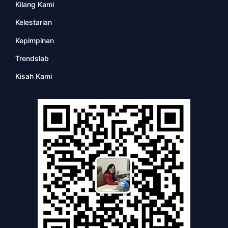
Kilang Kami
Kelestarian
Kepimpinan
Trendslab
Kisah Kami