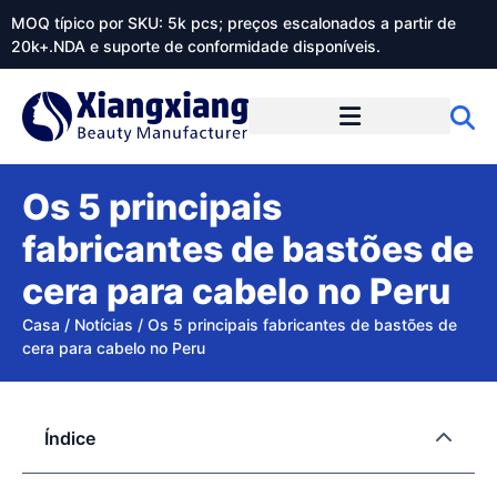
MOQ típico por SKU: 5k pcs; preços escalonados a partir de
20k+.NDA e suporte de conformidade disponíveis.
Sobre o Xiangxiangdaily
Os 5 principais
fabricantes de bastões de
cera para cabelo no Peru
Casa
/
Notícias
/
Os 5 principais fabricantes de bastões de
cera para cabelo no Peru
Índice