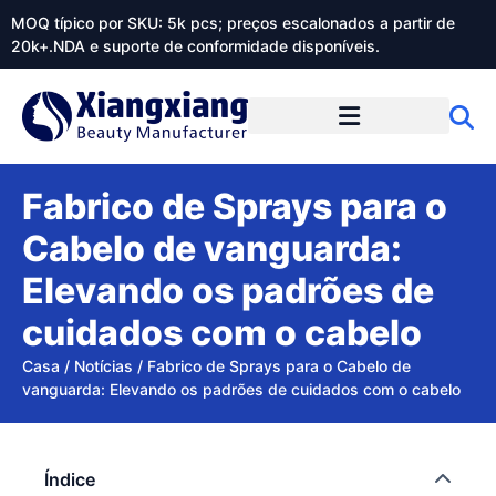
MOQ típico por SKU: 5k pcs; preços escalonados a partir de
20k+.NDA e suporte de conformidade disponíveis.
Sobre o Xiangxiangdaily
Fabrico de Sprays para o
Cabelo de vanguarda:
Elevando os padrões de
cuidados com o cabelo
Casa
/
Notícias
/
Fabrico de Sprays para o Cabelo de
vanguarda: Elevando os padrões de cuidados com o cabelo
Índice