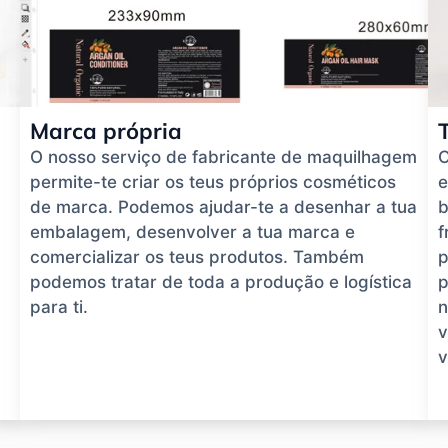
Marca própria
O nosso serviço de fabricante de maquilhagem
O
permite-te criar os teus próprios cosméticos
e
de marca. Podemos ajudar-te a desenhar a tua
b
embalagem, desenvolver a tua marca e
f
comercializar os teus produtos. Também
p
podemos tratar de toda a produção e logística
p
para ti.
n
v
v