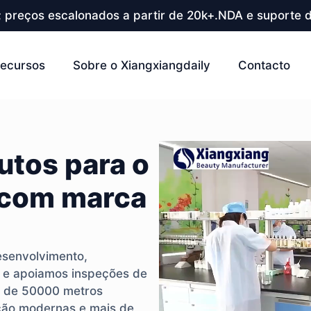
; preços escalonados a partir de 20k+.NDA e suporte d
ecursos
Sobre o Xiangxiangdaily
Contacto
utos para o
 com marca
esenvolvimento,
r e apoiamos inspeções de
s de 50000 metros
ção modernas e mais de