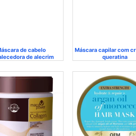
áscara de cabelo
Máscara capilar com c
alecedora de alecrim
queratina