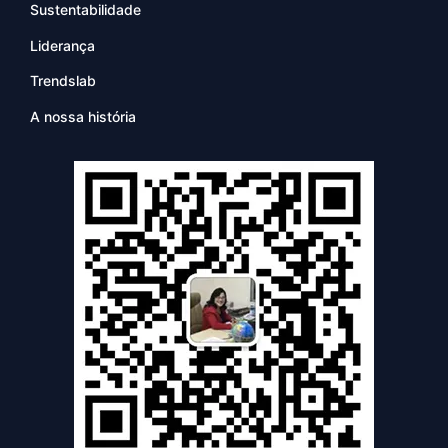
Sustentabilidade
Liderança
Trendslab
A nossa história