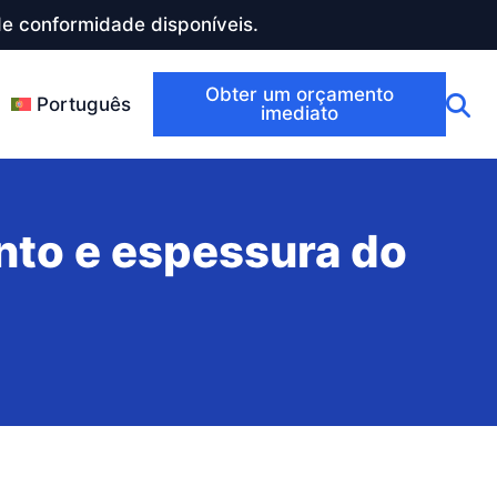
e conformidade disponíveis.
Obter um orçamento
Português
imediato
nto e espessura do