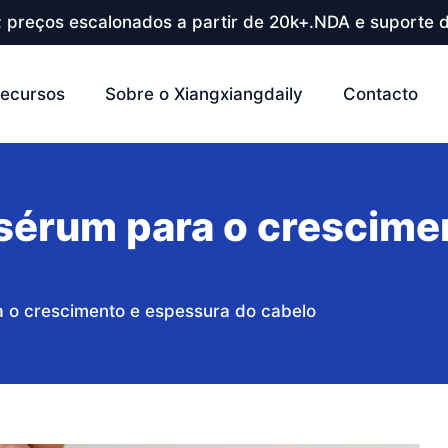
; preços escalonados a partir de 20k+.NDA e suporte d
ecursos
Sobre o Xiangxiangdaily
Contacto
érum para o crescime
 o crescimento e espessura do cabelo