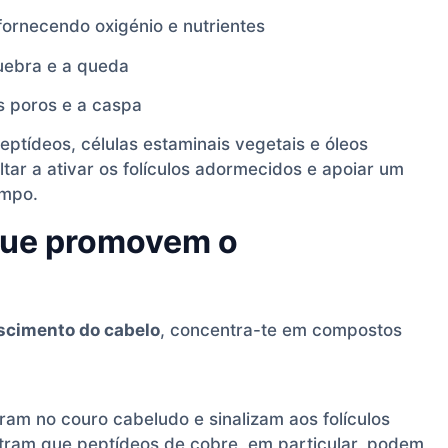
 fornecendo oxigénio e nutrientes
uebra e a queda
s poros e a caspa
eptídeos, células estaminais vegetais e óleos
ar a ativar os folículos adormecidos e apoiar um
empo.
 que promovem o
scimento do cabelo
, concentra-te em compostos
am no couro cabeludo e sinalizam aos folículos
tram que peptídeos de cobre, em particular, podem