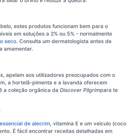
a selar o brilho e reduzir a quebra.
belo, estes produtos funcionam bem para o
níveis em soluções a 2% ou 5% - normalmente
o seco
. Consulta um dermatologista antes de
 a amamentar.
os, apelam aos utilizadores preocupados com o
im, a hortelã-pimenta e a lavanda oferecem
Vê a coleção orgânica da
Discover Pilgrim
para te
e
 essencial de alecrim
, vitamina E e um veículo (coco
nto. É fácil encontrar receitas detalhadas em