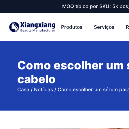
MOQ típico por SKU: 5k pcs
Produtos
Serviços
R
Como escolher um s
cabelo
Casa
/
Notícias
/
Como escolher um sérum para