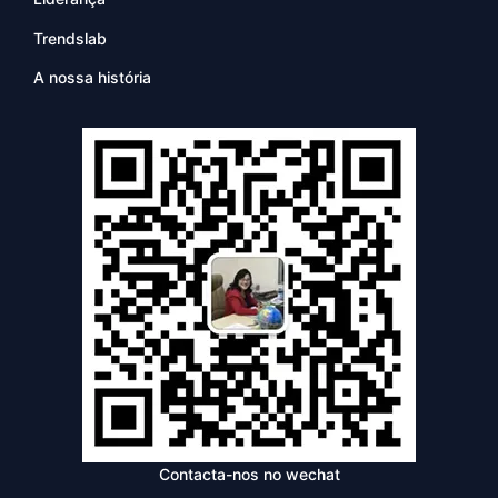
Trendslab
A nossa história
Contacta-nos no wechat