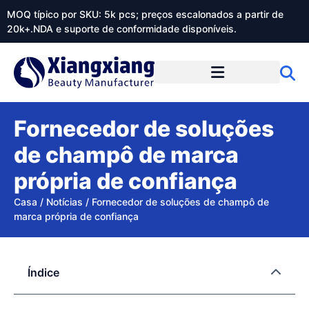
MOQ típico por SKU: 5k pcs; preços escalonados a partir de
20k+.NDA e suporte de conformidade disponíveis.
Sobre o Xiangxiangdaily
Fornecedor de soluções
de champô de marca
própria de confiança
Casa
/
Notícias
/
Fornecedor de soluções de champô de
marca própria de confiança
Índice