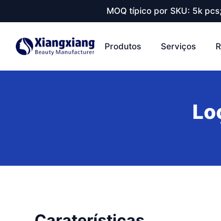
MOQ típico por SKU: 5k pcs
Produtos
Serviços
R
Lo
Caraterísticas