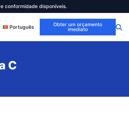
e conformidade disponíveis.
Obter um orçamento
Português
imediato
a C