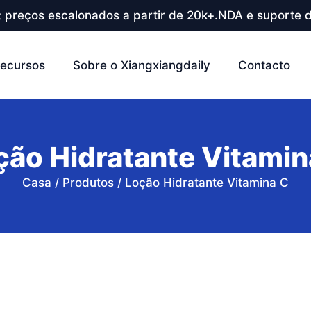
; preços escalonados a partir de 20k+.NDA e suporte d
ecursos
Sobre o Xiangxiangdaily
Contacto
ção Hidratante Vitamin
Casa
/
Produtos
/
Loção Hidratante Vitamina C