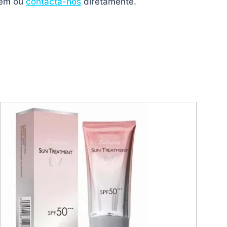
gem ou
contacta-nos
diretamente.