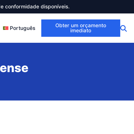
e conformidade disponíveis.
Obter um orçamento
Português
imediato
fense