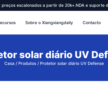
; preços escalonados a partir de 20k+.NDA e suporte d
ecursos
Sobre o Xiangxiangdaily
Contacto
etor solar diário UV De
Casa
/
Produtos
/
Protetor solar diário UV Defense