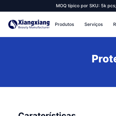
MOQ típico por SKU: 5k pcs
Produtos
Serviços
R
Prot
Caraterísticas