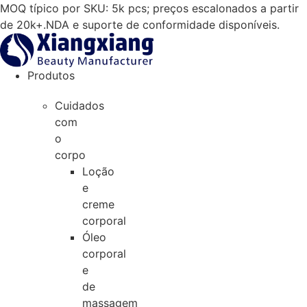
Salta
MOQ típico por SKU: 5k pcs; preços escalonados a partir
para
de 20k+.NDA e suporte de conformidade disponíveis.
o
conteúdo
Produtos
Cuidados
com
o
corpo
Loção
e
creme
corporal
Óleo
corporal
e
de
massagem