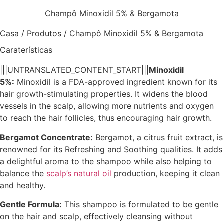
Champô Minoxidil 5% & Bergamota
Casa
/
Produtos
/
Champô Minoxidil 5% & Bergamota
Caraterísticas
|||UNTRANSLATED_CONTENT_START|||
Minoxidil
5%:
Minoxidil is a FDA-approved ingredient known for its
hair growth-stimulating properties. It widens the blood
vessels in the scalp, allowing more nutrients and oxygen
to reach the hair follicles, thus encouraging hair growth.
Bergamot Concentrate:
Bergamot, a citrus fruit extract, is
renowned for its Refreshing and Soothing qualities. It adds
a delightful aroma to the shampoo while also helping to
balance the
scalp’s natural oil
production, keeping it clean
and healthy.
Gentle Formula:
This shampoo is formulated to be gentle
on the hair and scalp, effectively cleansing without