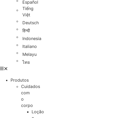
Español
Tiếng
Việt
Deutsch
हिन्दी
Indonesia
Italiano
Melayu
ไทย
Produtos
Cuidados
com
o
corpo
Loção