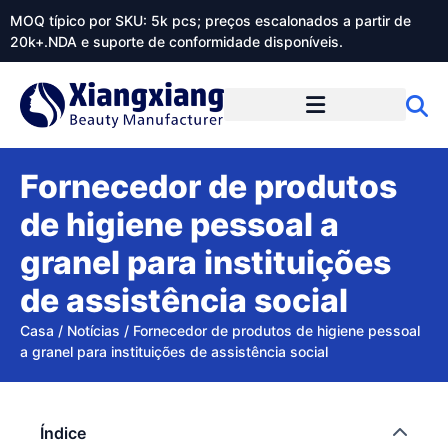
MOQ típico por SKU: 5k pcs; preços escalonados a partir de
20k+.NDA e suporte de conformidade disponíveis.
Sobre o Xiangxiangdaily
Fornecedor de produtos
de higiene pessoal a
granel para instituições
de assistência social
Casa
/
Notícias
/
Fornecedor de produtos de higiene pessoal
a granel para instituições de assistência social
Índice