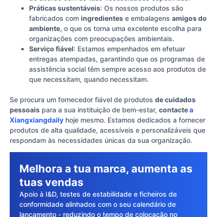
Práticas sustentáveis
: Os nossos produtos são
fabricados com
ingredientes
e embalagens
amigos do
ambiente
, o que os torna uma excelente escolha para
organizações com preocupações ambientais.
Serviço fiável
: Estamos empenhados em efetuar
entregas atempadas, garantindo que os programas de
assistência social têm sempre acesso aos produtos de
que necessitam, quando necessitam.
Se procura um fornecedor fiável de produtos
de cuidados
pessoais
para a sua instituição de bem-estar,
contacte
a
Xiangxiangdaily
hoje mesmo. Estamos dedicados a fornecer
produtos de alta qualidade, acessíveis e personalizáveis que
respondam às necessidades únicas da sua organização.
Melhora a tua marca, aumenta as
tuas vendas
Apoio à I&D, testes de estabilidade e ficheiros de
conformidade alinhados com o seu calendário de
lançamento - reduzindo o tempo de colocação no